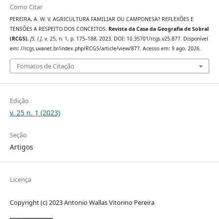
Como Citar
PEREIRA, A. W. V. AGRICULTURA FAMILIAR OU CAMPONESA? REFLEXÕES E
TENSÕES A RESPEITO DOS CONCEITOS.
Revista da Casa da Geografia de Sobral
(RCGS)
,
[S. l.]
, v. 25, n. 1, p. 175–188, 2023. DOI: 10.35701/rcgs.v25.877. Disponível
em: //rcgs.uvanet.br/index.php/RCGS/article/view/877. Acesso em: 9 ago. 2026.
Fomatos de Citação
Edição
v. 25 n. 1 (2023)
Seção
Artigos
Licença
Copyright (c) 2023 Antonio Wallas Vitorino Pereira