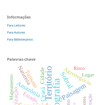
Informações
Para Leitores
Para Autores
Para Bibliotecários
Palavras-chave
Natureza
Risco
Agronegócio
Território
Cidade
Turismo
Sobral
Lugar
Mapeamento
Geografia
Amazônia
Paisagem
Ceará
Urbanização
Estado
Mineração