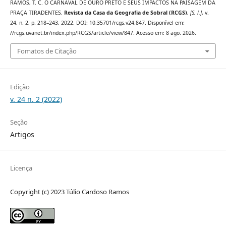
RAMOS, T. C. O CARNAVAL DE OURO PRETO E SEUS IMPACTOS NA PAISAGEM DA
PRAÇA TIRADENTES.
Revista da Casa da Geografia de Sobral (RCGS)
,
[S. l.]
, v.
24, n. 2, p. 218–243, 2022. DOI: 10.35701/rcgs.v24.847. Disponível em:
//rcgs.uvanet.br/index.php/RCGS/article/view/847. Acesso em: 8 ago. 2026.
Fomatos de Citação
Edição
v. 24 n. 2 (2022)
Seção
Artigos
Licença
Copyright (c) 2023 Túlio Cardoso Ramos