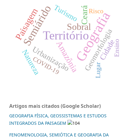
Turismo
Semiárido
Ceará
Paisagem
Risco
Geografia
Sobral
Geomorfologia
Território
Cidade
Ensino
Amazônia
Urbanização
Natureza
COVID-19
Lugar
Artigos mais citados (Google Scholar)
GEOGRAFIA FÍSICA, GEOSSISTEMAS E ESTUDOS
INTEGRADOS DA PAISAGEM
104
FENOMENOLOGIA, SEMIÓTICA E GEOGRAFIA DA