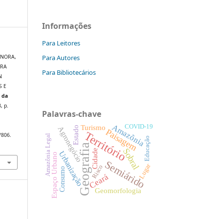
Informações
Para Leitores
Para Autores
; NORA,
IRA
Para Bibliotecários
N
S E
 da
3, p.
Palavras-chave
Amazônia
COVID-19
Turismo
Estado
Agronegócio
Paisagem
Território
/806.
Amazônia Legal
Educação
Geografia
Sobral
Cidade
Urbanização
Espaço Urbano
Semiárido
Lugar
Risco
Consumo
Ceará
Geomorfologia