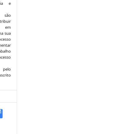
ria e
e são
ribuir
.: em
 na sua
ocesso
mentar
abalho
Acesso
 pelo
scrito