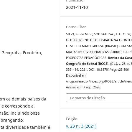
2021-11-10
Como Citar
SILVA, G. de M. S.; SOUZA-HIGA , T. C. C. de
G. D. O ENSINO DE GEOGRAFIA NA FRONTE
OESTE DO MATO GROSSO (BRASIL) COM SA
 Geografia, Fronteira,
MATÍAS (BOLÍVIA): PRÁTICAS CURRICULARE
PROPOSTAS PEDAGÓGICAS.
Revista da Casa
Geografia de Sobral (RCGS)
,
[S. l.]
, v. 23, n. 
392–414, 2021. DOI: 10.35701/rcgs.v23.806.
Disponível em:
//rcgs.uvanet.br/index.php/RCGS/article/view
Acesso em: 7 ago. 2026.
Fomatos de Citação
com os demais países da
o e corresponde a,
nsão, incluindo onze
Edição
 abrangendo,
v. 23 n. 3 (2021)
sta diversidade também é