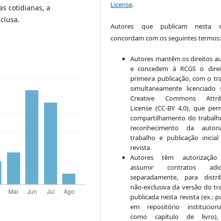
License
.
as cotidianas, a
clusa.
Autores que publicam nesta re
concordam com os seguintes termos
Autores mantêm os direitos au
e concedem à RCGS o direi
primeira publicação, com o tr
simultaneamente licenciado
Creative Commons Attrib
License (CC-BY 4.0), que per
compartilhamento do trabal
reconhecimento da autor
trabalho e publicação inicial
revista.
Autores têm autorização
assumir contratos adici
separadamente, para distri
não-exclusiva da versão do tr
publicada nesta revista (ex.: p
em repositório institucio
como capítulo de livro)