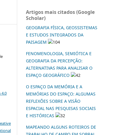
Artigos mais citados (Google
Scholar)
GEOGRAFIA FÍSICA, GEOSSISTEMAS
E ESTUDOS INTEGRADOS DA
PAISAGEM
104
a
FENOMENOLOGIA, SEMIÓTICA E
de
GEOGRAFIA DA PERCEPÇÃO:
ALTERNATIVAS PARA ANALISAR O
ESPAÇO GEOGRÁFICO
42
O ESPAÇO DA MEMÓRIA E A
a
 4.0
MEMÓRIAS DO ESPAÇO: ALGUMAS
REFLEXÕES SOBRE A VISÃO
ESPACIAL NAS PESQUISAS SOCIAIS
E HISTÓRICAS
32
eative
MAPEANDO ALGUNS ROTEIROS DE
tional
TRABALHO DE CAMPO EM SOBRAL