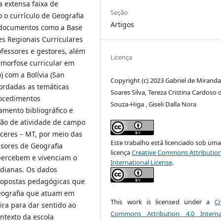
 extensa faixa de
Seção
 o currículo de Geografia
Artigos
e documentos como a Base
es Regionais Curriculares
fessores e gestores, além
Licença
amorfose curricular em
) com a Bolívia (San
Copyright (c) 2023 Gabriel de Mirand
ordadas as temáticas
Soares Silva, Tereza Cristina Cardoso 
rocedimentos
Souza-Higa , Giseli Dalla Nora
mento bibliográfico e
ão de atividade de campo
ceres – MT, por meio das
Este trabalho está licenciado sob um
ssores de Geografia
licença
Creative Commons Attribution
percebem e vivenciam o
International License
.
idianas. Os dados
opostas pedagógicas que
eografia que atuam em
This work is licensed under a
Cr
eira para dar sentido ao
Commons Attribution 4.0 Interna
ntexto da escola