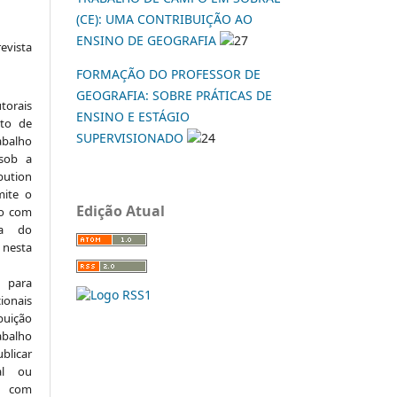
(CE): UMA CONTRIBUIÇÃO AO
ENSINO DE GEOGRAFIA
27
vista
:
FORMAÇÃO DO PROFESSOR DE
GEOGRAFIA: SOBRE PRÁTICAS DE
torais
ENSINO E ESTÁGIO
to de
SUPERVISIONADO
24
abalho
 sob a
ution
mite o
Edição Atual
ho com
ia do
 nesta
 para
onais
buição
abalho
ublicar
nal ou
, com