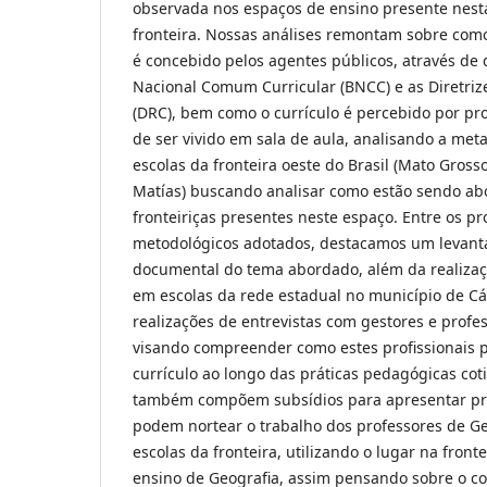
observada nos espaços de ensino presente nesta
fronteira. Nossas análises remontam sobre como
é concebido pelos agentes públicos, através d
Nacional Comum Curricular (BNCC) e as Diretriz
(DRC), bem como o currículo é percebido por pro
de ser vivido em sala de aula, analisando a met
escolas da fronteira oeste do Brasil (Mato Grosso
Matías) buscando analisar como estão sendo ab
fronteiriças presentes neste espaço. Entre os p
metodológicos adotados, destacamos um levanta
documental do tema abordado, além da realizaç
em escolas da rede estadual no município de Cá
realizações de entrevistas com gestores e profe
visando compreender como estes profissionais 
currículo ao longo das práticas pedagógicas cot
também compõem subsídios para apresentar pr
podem nortear o trabalho dos professores de G
escolas da fronteira, utilizando o lugar na front
ensino de Geografia, assim pensando sobre o co