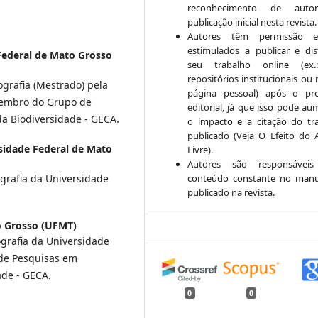
reconhecimento de auto
publicação inicial nesta revista.
Autores têm permissão 
estimulados a publicar e dist
Federal de Mato Grosso
seu trabalho online (ex
repositórios institucionais ou
rafia (Mestrado) pela
página pessoal) após o pr
Membro do Grupo de
editorial, já que isso pode au
a Biodiversidade - GECA.
o impacto e a citação do tr
publicado (Veja O Efeito do 
sidade Federal de Mato
Livre).
Autores são responsáveis
conteúdo constante no manu
rafia da Universidade
publicado na revista.
o Grosso (UFMT)
rafia da Universidade
 de Pesquisas em
ade - GECA.
0
0