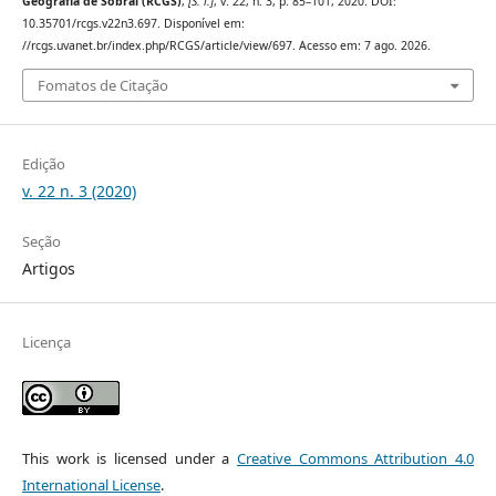
Geografia de Sobral (RCGS)
,
[S. l.]
, v. 22, n. 3, p. 85–101, 2020. DOI:
10.35701/rcgs.v22n3.697. Disponível em:
//rcgs.uvanet.br/index.php/RCGS/article/view/697. Acesso em: 7 ago. 2026.
Fomatos de Citação
Edição
v. 22 n. 3 (2020)
Seção
Artigos
Licença
This work is licensed under a
Creative Commons Attribution 4.0
International License
.