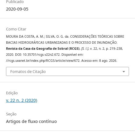
Publicado
2020-09-05
Como Citar
MOURA DA COSTA, A. M.; SILVA, O. G. da. CONSIDERAÇÕES TEÓRICAS SOBRE
BACIAS HIDROGRÁFICAS URBANIZADAS E O PROCESSO DE INUNDAÇÃO.
Revista da Casa da Geografia de Sobral (RCGS)
,
[S. l.]
, v. 22, n. 2, p. 219–238,
2020. DOI: 10.35701/rcgs.v22n2.672. Disponível em:
//rcgs.uvanet.br/index.php/RCGS/article/view/672. Acesso em: 8 ago. 2026.
Fomatos de Citação
Edição
v. 22 n. 2 (2020)
Seção
Artigos de fluxo contínuo