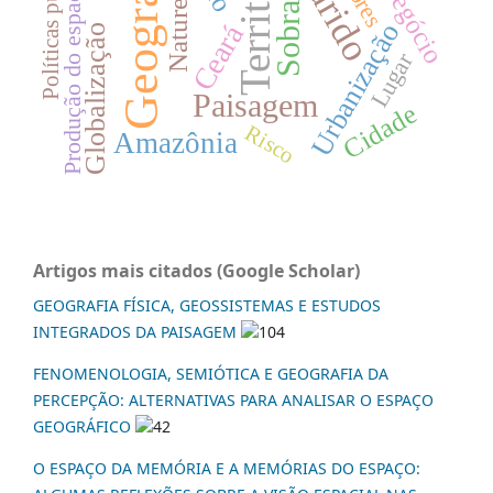
Território
Geografia
Políticas públicas
Natureza
Produção do espaço
Sobral
Urbanização
Ceará
Globalização
Lugar
Paisagem
Cidade
Risco
Amazônia
Artigos mais citados (Google Scholar)
GEOGRAFIA FÍSICA, GEOSSISTEMAS E ESTUDOS
INTEGRADOS DA PAISAGEM
104
FENOMENOLOGIA, SEMIÓTICA E GEOGRAFIA DA
PERCEPÇÃO: ALTERNATIVAS PARA ANALISAR O ESPAÇO
GEOGRÁFICO
42
O ESPAÇO DA MEMÓRIA E A MEMÓRIAS DO ESPAÇO: