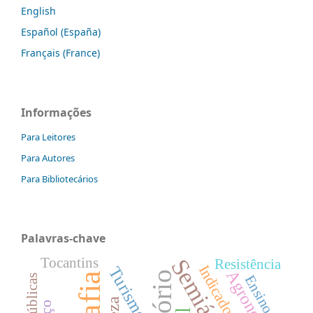
English
Español (España)
Français (France)
Informações
Para Leitores
Para Autores
Para Bibliotecários
Palavras-chave
Semiárido
Tocantins
Resistência
Indicadores
Turismo
Agronegócio
Ensino