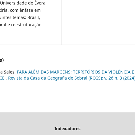
 Universidade de Èvora
tória, com ênfase em
intes temas: Brasil,
oral e reestruturação
s)
sa Sales,
PARA ALÉM DAS MARGENS: TERRITÓRIOS DA VIOLÊNCIA E
-CE
,
Revista da Casa da Geografia de Sobral (RCGS): v. 26 n. 3 (2024
Indexadores