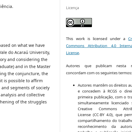
iência.
Licença
This work is licensed under a
Cr
g based on what we have
Commons Attribution 4.0 Interna
Vale do Acaraú University,
License
.
tory and considering the
Autores que publicam nesta re
raduate) and in the Master
concordam com os seguintes termos
ing the conjuncture, the
it is possible to affirm
Autores mantêm os direitos au
es and segments of society
e concedem à RCGS o direi
 analysis and collective
primeira publicação, com o tr
thening of the struggles
simultaneamente licenciado
Creative Commons Attrib
License (CC-BY 4.0), que per
compartilhamento do trabal
reconhecimento da autor