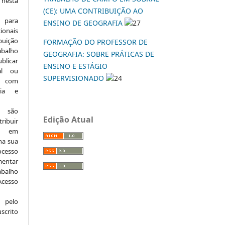
 nesta
(CE): UMA CONTRIBUIÇÃO AO
 para
ENSINO DE GEOGRAFIA
27
onais
buição
FORMAÇÃO DO PROFESSOR DE
abalho
GEOGRAFIA: SOBRE PRÁTICAS DE
ublicar
ENSINO E ESTÁGIO
nal ou
SUPERVISIONADO
24
, com
ria e
e são
Edição Atual
ribuir
.: em
 na sua
ocesso
mentar
abalho
Acesso
 pelo
scrito