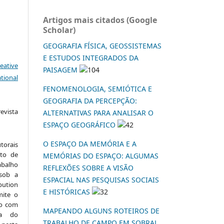
Artigos mais citados (Google
Scholar)
GEOGRAFIA FÍSICA, GEOSSISTEMAS
E ESTUDOS INTEGRADOS DA
eative
PAISAGEM
104
tional
FENOMENOLOGIA, SEMIÓTICA E
GEOGRAFIA DA PERCEPÇÃO:
vista
ALTERNATIVAS PARA ANALISAR O
:
ESPAÇO GEOGRÁFICO
42
O ESPAÇO DA MEMÓRIA E A
torais
to de
MEMÓRIAS DO ESPAÇO: ALGUMAS
abalho
REFLEXÕES SOBRE A VISÃO
 sob a
ESPACIAL NAS PESQUISAS SOCIAIS
ution
E HISTÓRICAS
32
mite o
ho com
MAPEANDO ALGUNS ROTEIROS DE
ia do
TRABALHO DE CAMPO EM SOBRAL