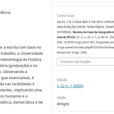
iência
Como Citar
SALES, T. B. A VIDA NÃO É UM FATO CONS
INQUIETAÇÕES ENTRE TERRITÓRIOS, TEMPO
HISTÓRIAS.
Revista da Casa da Geografia 
Sobral (RCGS)
,
[S. l.]
, v. 22, n. 1, p. 40–51, 20
DOI: 10.35701/rcgs.v22n1.452. Disponível em
tar a escrita com base no
//rcgs.uvanet.br/index.php/RCGS/article/view
Acesso em: 6 ago. 2026.
trabalho, a Universidade
 metodologia da história
Fomatos de Citação
tória (graduação) e no
do. Observando a
s que vivenciamos, é
Edição
ida nas localidades e
v. 22 n. 1 (2020)
udantes, implicando uma
itos humanos e o
Seção
pública, democrática e de
Artigos