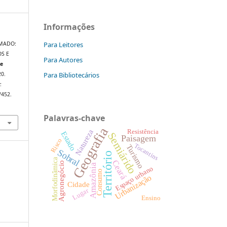
Informações
Para Leitores
UMADO:
S E
Para Autores
de
Para Bibliotecários
20.
:
/452.
Palavras-chave
Geografia
Natureza
Resistência
Estado
Semiárido
Paisagem
Risco
Tocantins
Turismo
Sobral
Território
Morfodinâmica
Ceará
Agronegócio
Amazônia
Espaço urbano
Consumo
Urbanização
Cidade
Lugar
Ensino