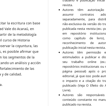
trabalho e publicação inicial
revista.
Autores têm autorização
assumir contratos adici
separadamente, para distri
citar la escritura con base
não-exclusiva da versão do tr
publicada nesta revista (ex.: p
ad Vale do Acaraú, en
em repositório institucio
partir de la metodología
como capítulo de livro)
el curso de Historia
reconhecimento de auto
bservar la coyuntura, las
publicação inicial nesta revista.
s, es posible afirmar que
Autores têm permissão 
estimulados a publicar e dist
en los segmentos de la
seu trabalho online (ex
cando un análisis y acción
repositórios institucionais ou
fortalecimiento de las
página pessoal) após o pr
 y de calidad.
editorial, já que isso pode au
o impacto e a citação do tr
a.
publicado (Veja O Efeito do 
Livre).
Autores são responsáveis
conteúdo constante no manu
publicado na revista.