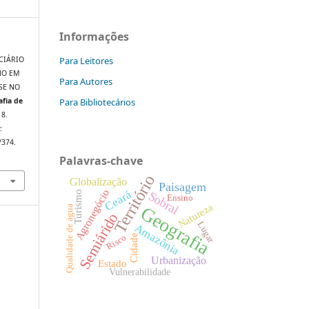
Informações
Para Leitores
RCIÁRIO
NO EM
Para Autores
SE NO
Para Bibliotecários
afia de
18.
:
/374.
Palavras-chave
Território
Globalização
Paisagem
Agronegócio
Ceará
Sobral
Turismo
Ensino
Natureza
Geografia
Qualidade de água
Semiárido
Lugar
Amazônia
Risco
Cidade
Urbanização
Estado
Vulnerabilidade