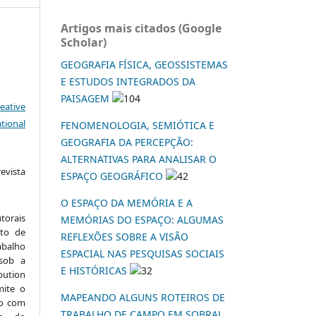
Artigos mais citados (Google
Scholar)
GEOGRAFIA FÍSICA, GEOSSISTEMAS
E ESTUDOS INTEGRADOS DA
PAISAGEM
104
eative
tional
FENOMENOLOGIA, SEMIÓTICA E
GEOGRAFIA DA PERCEPÇÃO:
ALTERNATIVAS PARA ANALISAR O
vista
ESPAÇO GEOGRÁFICO
42
:
O ESPAÇO DA MEMÓRIA E A
torais
MEMÓRIAS DO ESPAÇO: ALGUMAS
to de
REFLEXÕES SOBRE A VISÃO
abalho
ESPACIAL NAS PESQUISAS SOCIAIS
 sob a
E HISTÓRICAS
32
ution
mite o
MAPEANDO ALGUNS ROTEIROS DE
ho com
TRABALHO DE CAMPO EM SOBRAL