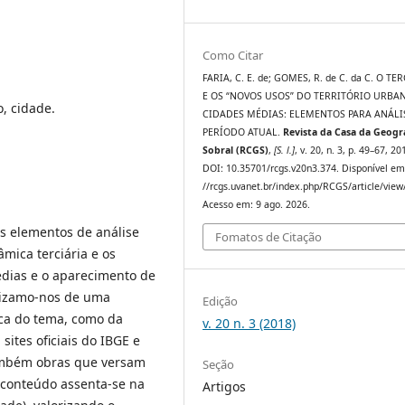
Como Citar
FARIA, C. E. de; GOMES, R. de C. da C. O TE
E OS “NOVOS USOS” DO TERRITÓRIO URBA
o, cidade.
CIDADES MÉDIAS: ELEMENTOS PARA ANÁLI
PERÍODO ATUAL.
Revista da Casa da Geogr
Sobral (RCGS)
,
[S. l.]
, v. 20, n. 3, p. 49–67, 20
DOI: 10.35701/rcgs.v20n3.374. Disponível em
//rcgs.uvanet.br/index.php/RCGS/article/view
Acesso em: 9 ago. 2026.
ns elementos de análise
Fomatos de Citação
âmica terciária e os
édias e o aparecimento de
ilizamo-nos de uma
Edição
rca do tema, como da
v. 20 n. 3 (2018)
ites oficiais do IBGE e
também obras que versam
Seção
O conteúdo assenta-se na
Artigos