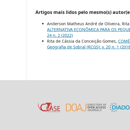
Artigos mais lidos pelo mesmo(s) autor(e
Anderson Matheus André de Oliveira, Rit
ALTERNATIVA ECONÔMICA PARA OS PEQU
24 n. 2 (2022)
Rita de Cássia da Conceição Gomes,
COMÉ
Geografia de Sobral (RCGS): v. 20 n. 1 (2018