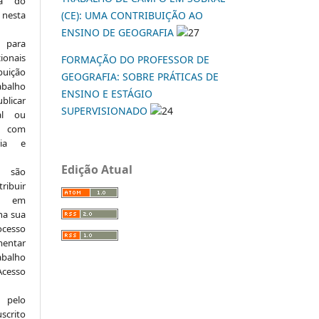
ia do
 nesta
(CE): UMA CONTRIBUIÇÃO AO
ENSINO DE GEOGRAFIA
27
 para
onais
FORMAÇÃO DO PROFESSOR DE
buição
GEOGRAFIA: SOBRE PRÁTICAS DE
abalho
ENSINO E ESTÁGIO
ublicar
SUPERVISIONADO
24
nal ou
, com
ria e
Edição Atual
e são
ribuir
.: em
 na sua
ocesso
mentar
abalho
Acesso
 pelo
scrito