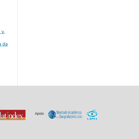
 v.
a da