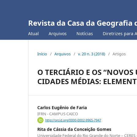
Revista da Casa da Geografia 
Atual
Arquivos
Notícias
Diretrizes para 
Início
/
Arquivos
/
v. 20 n. 3 (2018)
/
Artigos
O TERCIÁRIO E OS “NOVOS
CIDADES MÉDIAS: ELEMEN
Carlos Eugênio de Faria
IFRN - CAMPUS CAICO
http://orcid.org/0000-0002-9965-7947
Rita de Cássia da Conceição Gomes
Universidade Federal do Rio Grande do Norte – CERES –