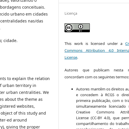
dade), valorizando o
abordagens conceituais.
Licença
tecido urbano em cidades
 centralidades nas/das
.
o; cidade.
This work is licensed under a
Cr
Commons Attribution 4.0 Interna
License
.
Autores que publicam nesta re
concordam com os seguintes termos
nts to explain the relation
 urban territory in
Autores mantêm os direitos au
ter urban centralities. We
e concedem à RCGS o direi
ies about the theme as
primeira publicação, com o tr
egistered websites,
simultaneamente licenciado
Creative Commons Attrib
object of this study and
License (CC-BY 4.0), que per
enter-ed around
compartilhamento do trabal
y), giving the proper