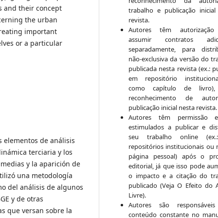
reconhecimento da autor
s and their concept
trabalho e publicação inicial
ncerning the urban
revista.
Autores têm autorização
creating important
assumir contratos adici
lves or a particular
separadamente, para distri
não-exclusiva da versão do tr
publicada nesta revista (ex.: p
em repositório institucio
como capítulo de livro)
reconhecimento de auto
publicação inicial nesta revista.
Autores têm permissão 
estimulados a publicar e dist
seu trabalho online (ex
s elementos de análisis
repositórios institucionais ou
dinámica terciaria y los
página pessoal) após o pr
 medias y la aparición de
editorial, já que isso pode au
tilizó una metodología
o impacto e a citação do tr
publicado (Veja O Efeito do 
mo del análisis de algunos
Livre).
BGE y de otras
Autores são responsáveis
as que versan sobre la
conteúdo constante no manu