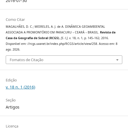
2016-07-30
Como Citar
MAGALHÃES, D. C.; MEIRELES, A. J. de A. DINÂMICA GEOAMBIENTAL
ASSOCIADA A PROMONTÓRIO EM PARACURU – CEARÁ – BRASIL.
Revista da
Casa da Geografia de Sobral (RCGS)
,
[S. l.]
, v. 18, n. 1, p. 145–162, 2016.
Disponível em: //rcgs.uvanet.br/index.php/RCGS/article/view/258. Acesso em: 8
ago. 2026.
Fomatos de Citação
Edição
v. 18 n. 1 (2016)
Seção
Artigos
Licença