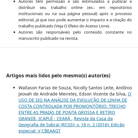
Autores têm permissão e são estimulados a publicar e
distribuir seu trabalho online (ex.: em repositórios
institucionais ou na sua página pessoal) após o processo
editorial, já que isso pode aumentar o impacto e a citação do
trabalho publicado (Veja O Efeito do Acesso Livre).
Autores são responsáveis pelo conteúdo constante no
manuscrito publicado na revista.
Artigos mais lidos pelo mesmo(s) autor(es)
Wallason Farias de Souza, Nicolly Santos Leite, Antônio
Jeovah de Andrade Meireles, Edson Vicente da Silva,
O
USO DE SIG NA ANÁLISE DA EVOLUÇÃO DE LINHA DE
COSTA CONTROLADA POR PROMONTÓRIO: TRECHO
ENTRE AS PRAIAS DE PONTA GROSSA E RETIRO
GRANDE, ICAPUÍ - CEARÁ
,
Revista da Casa da
Geografia de Sobral (RCGS): v. 18 n. 2 (2016): Edição
especial: V CBEAAGT