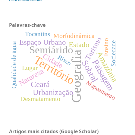
Palavras-chave
Tocantins
Morfodinâmica
Turismo
Ensino
Espaço Urbano
Estado
Sociedade
Qualidade de água
Semiárido
Geografia
Amazônia
Cidade
Território
Risco
Paisagem
Sobral
Lugar
Natureza
Mapeamento
Ceará
Urbanização
Desmatamento
Artigos mais citados (Google Scholar)