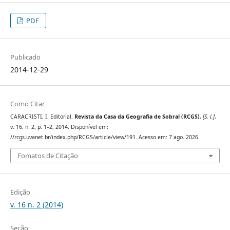
PDF
Publicado
2014-12-29
Como Citar
CARACRISTI, I. Editorial.
Revista da Casa da Geografia de Sobral (RCGS)
,
[S. l.]
,
v. 16, n. 2, p. 1–2, 2014. Disponível em:
//rcgs.uvanet.br/index.php/RCGS/article/view/191. Acesso em: 7 ago. 2026.
Fomatos de Citação
Edição
v. 16 n. 2 (2014)
Seção