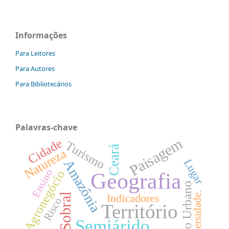
Informações
Para Leitores
Para Autores
Para Bibliotecários
Palavras-chave
Paisagem
Cidade
Turismo
Ceará
Natureza
Lugar
Amazônia
Ensino
Agronegócio
Geografia
Espaço Urbano
Geodiversidade.
Sobral
Indicadores
Risco
Território
Semiárido