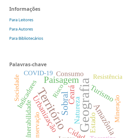
Informações
Para Leitores
Para Autores
Para Bibliotecários
Palavras-chave
Consumo
COVID-19
Resistência
Paisagem
Sociedade
Geografia
Indicadores
Risco
Turismo
Ceará
Território
Sobral
Urbanização
Mineração
Natureza
Vulnerabilidade
Amazônia
Conservação
Estado
Cidade