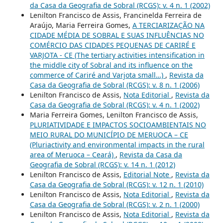
da Casa da Geografia de Sobral (RCGS): v. 4 n. 1 (2002)
Lenilton Francisco de Assis, Francinelda Ferreira de
Araújo, Maria Ferreira Gomes,
A TERCIARIZAÇÃO NA
CIDADE MÉDIA DE SOBRAL E SUAS INFLUÊNCIAS NO
COMÉRCIO DAS CIDADES PEQUENAS DE CARIRÉ E
VARJOTA - CE (The tertiary activities intensification in
the middle city of Sobral and its influence on the
commerce of Cariré and Varjota small…)
,
Revista da
Casa da Geografia de Sobral (RCGS): v. 8 n. 1 (2006)
Lenilton Francisco de Assis,
Nota Editorial
,
Revista da
Casa da Geografia de Sobral (RCGS): v. 4 n. 1 (2002)
Maria Ferreira Gomes, Lenilton Francisco de Assis,
PLURIATIVIDADE E IMPACTOS SOCIOAMBIENTAIS NO
MEIO RURAL DO MUNICÍPIO DE MERUOCA – CE
(Pluriactivity and environmental impacts in the rural
area of Meruoca – Ceará)
,
Revista da Casa da
Geografia de Sobral (RCGS): v. 14 n. 1 (2012)
Lenilton Francisco de Assis,
Editorial Note
,
Revista da
Casa da Geografia de Sobral (RCGS): v. 12 n. 1 (2010)
Lenilton Francisco de Assis,
Nota Editorial
,
Revista da
Casa da Geografia de Sobral (RCGS): v. 2 n. 1 (2000)
Lenilton Francisco de Assis,
Nota Editorial
,
Revista da