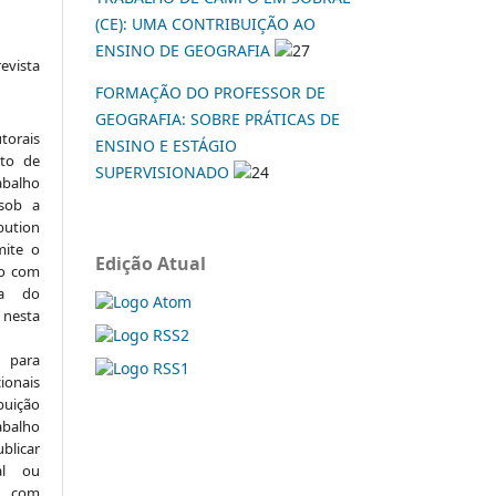
(CE): UMA CONTRIBUIÇÃO AO
ENSINO DE GEOGRAFIA
27
vista
:
FORMAÇÃO DO PROFESSOR DE
GEOGRAFIA: SOBRE PRÁTICAS DE
torais
ENSINO E ESTÁGIO
to de
SUPERVISIONADO
24
abalho
 sob a
ution
mite o
Edição Atual
ho com
ia do
 nesta
 para
onais
buição
abalho
ublicar
nal ou
, com