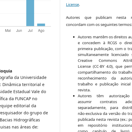
License
.
Autores que publicam nesta re
concordam com os seguintes termos
Autores mantêm os direitos au
e concedem à RCGS o direi
primeira publicação, com o tr
simultaneamente licenciado
Creative Commons Attrib
License (CC-BY 4.0), que per
ioquia
compartilhamento do trabal
grafia da Universidade
reconhecimento da autor
trabalho e publicação inicial
 Dinâmica territorial e
revista.
sidade Estadual Vale do
Autores têm autorização
tífica da FUNCAP no
assumir contratos adici
uipe editorial da
separadamente, para distri
 Pesquisador do grupo de
não-exclusiva da versão do tr
publicada nesta revista (ex.: p
Bacias Hidrográficas
em repositório institucio
uisas nas áreas de:
como capítulo de livro)