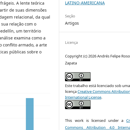
LATINO-AMERICANA
frágeis. A lente teórica
 partir de suas dimensões
Seção
dagem relacional, da qual
Artigos
e sua relação com o
dellín, um território
a análise examina como a
Licença
 conflito armado, a arte
ticas públicas sobre o
Copyright (c) 2026 Andrés Felipe Ros
Zapata
Este trabalho está licenciado sob um
licença
Creative Commons Attribution
International License
.
This work is licensed under a
Cr
Commons Attribution 4.0 Interna