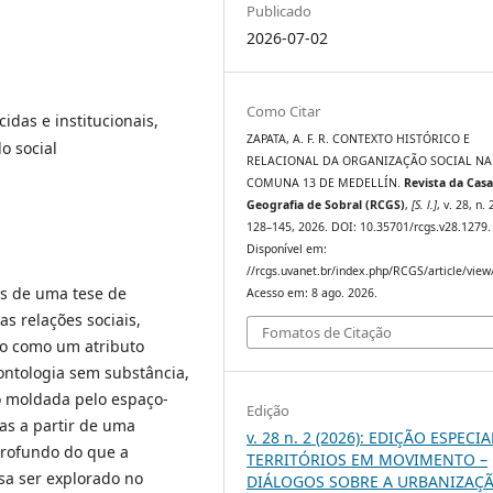
Publicado
2026-07-02
Como Citar
das e institucionais,
ZAPATA, A. F. R. CONTEXTO HISTÓRICO E
o social
RELACIONAL DA ORGANIZAÇÃO SOCIAL NA
COMUNA 13 DE MEDELLÍN.
Revista da Casa
Geografia de Sobral (RCGS)
,
[S. l.]
, v. 28, n. 
128–145, 2026. DOI: 10.35701/rcgs.v28.1279.
Disponível em:
//rcgs.uvanet.br/index.php/RCGS/article/view
s de uma tese de
Acesso em: 8 ago. 2026.
s relações sociais,
Fomatos de Citação
ão como um atributo
ontologia sem substância,
o moldada pelo espaço-
Edição
as a partir de uma
v. 28 n. 2 (2026): EDIÇÃO ESPECIA
profundo do que a
TERRITÓRIOS EM MOVIMENTO –
isa ser explorado no
DIÁLOGOS SOBRE A URBANIZAÇ