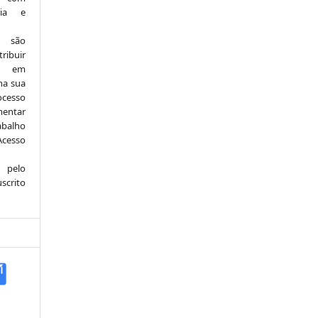
ria e
e são
ribuir
.: em
 na sua
ocesso
mentar
abalho
Acesso
 pelo
scrito