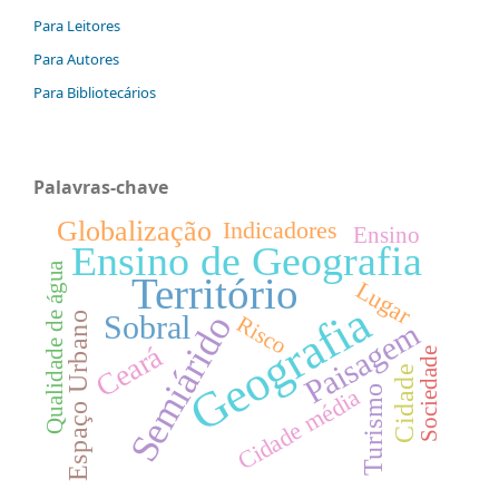
Para Leitores
Para Autores
Para Bibliotecários
Palavras-chave
Globalização
Indicadores
Ensino
Ensino de Geografia
Qualidade de água
Território
Lugar
Geografia
Semiárido
Espaço Urbano
Sobral
Risco
Paisagem
Ceará
Sociedade
Cidade
Turismo
Cidade média