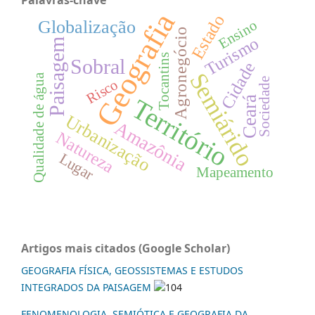
Geografia
Estado
Globalização
Ensino
Agronegócio
Turismo
Paisagem
Tocantins
Sobral
Cidade
Semiárido
Qualidade de água
Sociedade
Risco
Território
Ceará
Urbanização
Amazônia
Natureza
Lugar
Mapeamento
Artigos mais citados (Google Scholar)
GEOGRAFIA FÍSICA, GEOSSISTEMAS E ESTUDOS
INTEGRADOS DA PAISAGEM
104
FENOMENOLOGIA, SEMIÓTICA E GEOGRAFIA DA