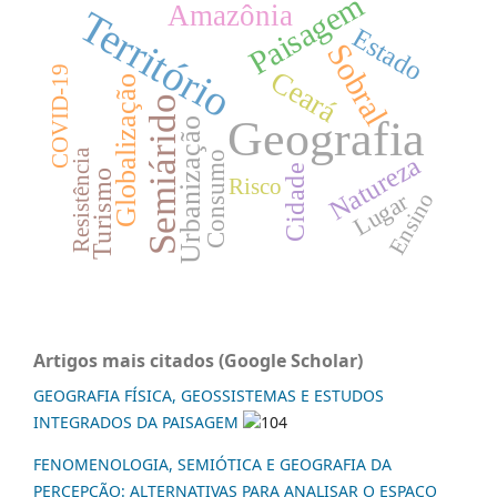
Paisagem
Amazônia
Território
Estado
Sobral
COVID-19
Ceará
Globalização
Semiárido
Geografia
Urbanização
Resistência
Consumo
Natureza
Cidade
Turismo
Risco
Lugar
Ensino
Artigos mais citados (Google Scholar)
GEOGRAFIA FÍSICA, GEOSSISTEMAS E ESTUDOS
INTEGRADOS DA PAISAGEM
104
FENOMENOLOGIA, SEMIÓTICA E GEOGRAFIA DA
PERCEPÇÃO: ALTERNATIVAS PARA ANALISAR O ESPAÇO