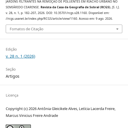
JARDINS FILTRANTES NA REMOÇÃO DE POLUENTES EM RIACHO URBANO NO
SEMIÁRIDO CEARENSE.
Revista da Casa da Geografia de Sobral (RCGS)
,
[S. l.]
,
v. 28, n. 1, p. 182–207, 2026. DOI: 10.35701/rcgs.v28.1160. Disponível em:
//rcgs.uvanet.br/index.php/RCGS/article/view/1160. Acesso em: 9 ago. 2026.
Fomatos de Citação
Edição
v. 28 n. 1 (2026)
Seção
Artigos
Licença
Copyright (c) 2026 Antônia Gleicikele Alves, Letícia Lacerda Freire,
Marcus Vinicius Freire Andrade