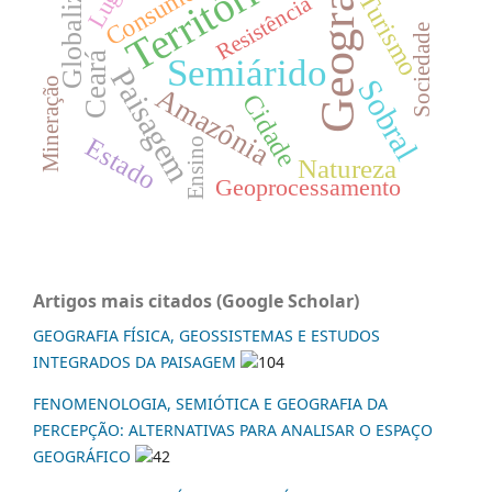
Globalização
Geografia
Território
Consumo
Turismo
Resistência
Sociedade
Ceará
Semiárido
Paisagem
Sobral
Mineração
Amazônia
Cidade
Estado
Ensino
Natureza
Geoprocessamento
Artigos mais citados (Google Scholar)
GEOGRAFIA FÍSICA, GEOSSISTEMAS E ESTUDOS
INTEGRADOS DA PAISAGEM
104
FENOMENOLOGIA, SEMIÓTICA E GEOGRAFIA DA
PERCEPÇÃO: ALTERNATIVAS PARA ANALISAR O ESPAÇO
GEOGRÁFICO
42