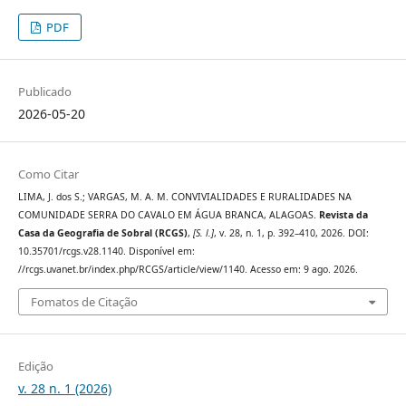
PDF
Publicado
2026-05-20
Como Citar
LIMA, J. dos S.; VARGAS, M. A. M. CONVIVIALIDADES E RURALIDADES NA
COMUNIDADE SERRA DO CAVALO EM ÁGUA BRANCA, ALAGOAS.
Revista da
Casa da Geografia de Sobral (RCGS)
,
[S. l.]
, v. 28, n. 1, p. 392–410, 2026. DOI:
10.35701/rcgs.v28.1140. Disponível em:
//rcgs.uvanet.br/index.php/RCGS/article/view/1140. Acesso em: 9 ago. 2026.
Fomatos de Citação
Edição
v. 28 n. 1 (2026)