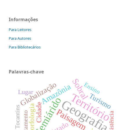
Informações
Para Leitores
Para Autores
Para Bibliotecários
Palavras-chave
Sobral
Globalização
Ensino
Amazônia
Lugar
Território
Turismo
Semiárido
Geografia
Cidade
Geomorfologia
Tocantins
Paisagem
Desmatamento
Resistência
Estado