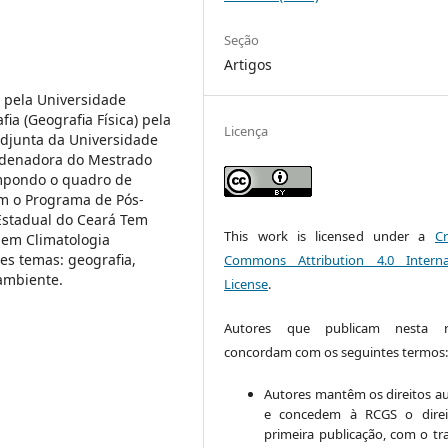
Seção
Artigos
 pela Universidade
ia (Geografia Física) pela
Licença
adjunta da Universidade
ordenadora do Mestrado
mpondo o quadro de
m o Programa de Pós-
stadual do Ceará Tem
This work is licensed under a
Cr
 em Climatologia
es temas: geografia,
Commons Attribution 4.0 Interna
 ambiente.
License
.
Autores que publicam nesta re
concordam com os seguintes termos
Autores mantêm os direitos au
e concedem à RCGS o direi
primeira publicação, com o tr