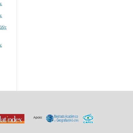
v.
v.
GS):
v.