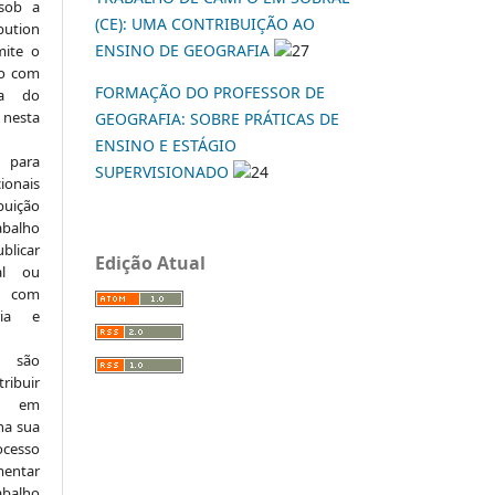
 sob a
(CE): UMA CONTRIBUIÇÃO AO
ution
ENSINO DE GEOGRAFIA
27
mite o
ho com
FORMAÇÃO DO PROFESSOR DE
ia do
 nesta
GEOGRAFIA: SOBRE PRÁTICAS DE
ENSINO E ESTÁGIO
 para
SUPERVISIONADO
24
onais
buição
abalho
ublicar
Edição Atual
nal ou
, com
ria e
e são
ribuir
.: em
 na sua
ocesso
mentar
abalho