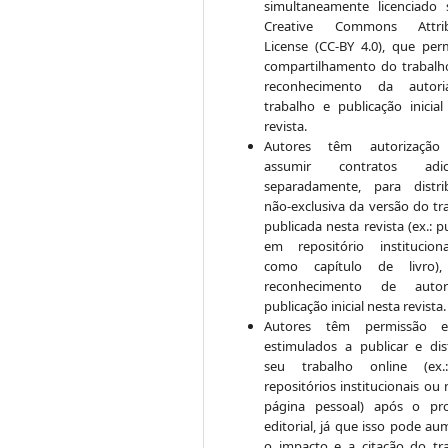
simultaneamente licenciado
Creative Commons Attrib
License (CC-BY 4.0), que per
compartilhamento do trabal
reconhecimento da autor
trabalho e publicação inicial
revista.
Autores têm autorização
assumir contratos adici
separadamente, para distri
não-exclusiva da versão do tr
publicada nesta revista (ex.: p
em repositório institucio
como capítulo de livro)
reconhecimento de auto
publicação inicial nesta revista.
Autores têm permissão 
estimulados a publicar e dist
seu trabalho online (ex
repositórios institucionais ou
página pessoal) após o pr
editorial, já que isso pode au
o impacto e a citação do tr