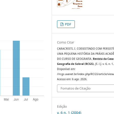
PDF
Como Citar
CARACRISTI, I. COEXISTINDO COM PERSIST
UMA PEQUENA HISTÓRIA DA PRÁXIS ACAD
DO CURSO DE GEOGRAFIA.
Revista da Casa
Geografia de Sobral (RCGS)
,
[S. l.]
, v. 6, n. 1
Disponível em:
//rcgs.uvanet.br/index.php/RCGS/article/view
Acesso em: 6 ago. 2026.
Fomatos de Citação
Edição
v. 6 n. 1 (2004)