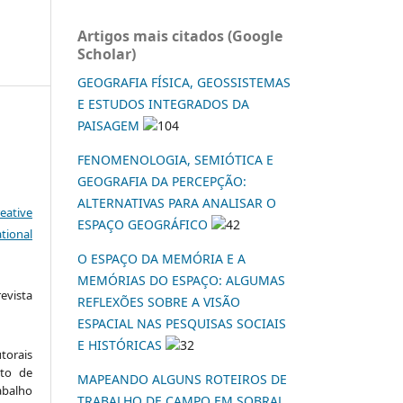
Artigos mais citados (Google
Scholar)
GEOGRAFIA FÍSICA, GEOSSISTEMAS
E ESTUDOS INTEGRADOS DA
PAISAGEM
104
FENOMENOLOGIA, SEMIÓTICA E
GEOGRAFIA DA PERCEPÇÃO:
ALTERNATIVAS PARA ANALISAR O
eative
ESPAÇO GEOGRÁFICO
42
tional
O ESPAÇO DA MEMÓRIA E A
MEMÓRIAS DO ESPAÇO: ALGUMAS
vista
REFLEXÕES SOBRE A VISÃO
:
ESPACIAL NAS PESQUISAS SOCIAIS
E HISTÓRICAS
32
torais
to de
MAPEANDO ALGUNS ROTEIROS DE
abalho
TRABALHO DE CAMPO EM SOBRAL