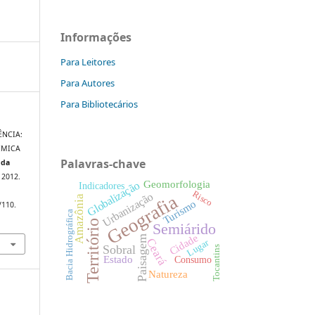
Informações
Para Leitores
Para Autores
Para Bibliotecários
ÊNCIA:
ÊMICA
Palavras-chave
 da
, 2012.
Geomorfologia
Globalização
Indicadores
Risco
Urbanização
Geografia
Amazônia
Turismo
/110.
Bacia Hidrográfica
Território
Semiárido
Cidade
Paisagem
Ceará
Lugar
Sobral
Tocantins
Estado
Consumo
Natureza