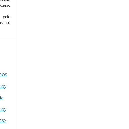
Acesso
 pelo
scrito
UDOS
GS):
da
GS):
GS):