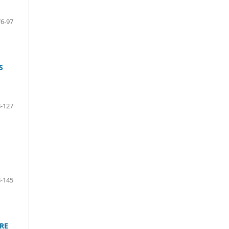
76-97
S
-127
-145
RE