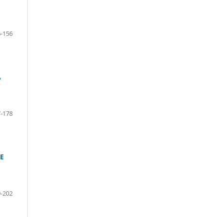
-156
A
-178
E
-202