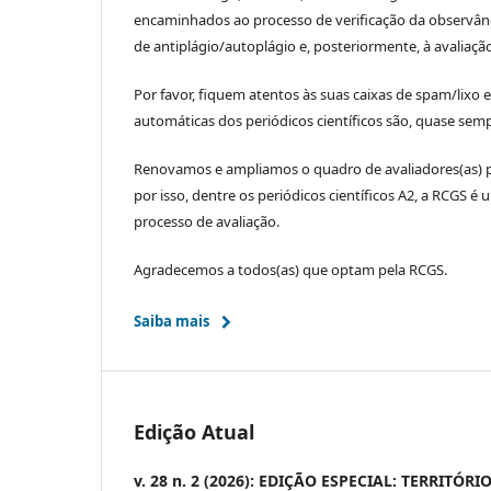
encaminhados ao processo de verificação da observânc
de antiplágio/autoplágio e, posteriormente, à avaliaçã
Por favor, fiquem atentos às suas caixas de spam/lixo 
automáticas dos periódicos científicos são, quase sem
Renovamos e ampliamos o quadro de avaliadores(as) 
por isso, dentre os periódicos científicos A2, a RCGS é
processo de avaliação.
Agradecemos a todos(as) que optam pela RCGS.
Saiba mais
Edição Atual
v. 28 n. 2 (2026): EDIÇÃO ESPECIAL: TERRI