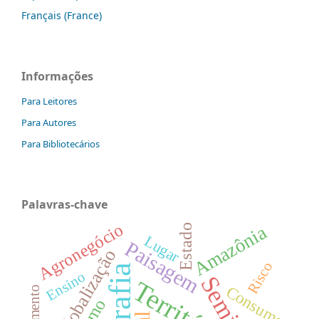
Français (France)
Informações
Para Leitores
Para Autores
Para Bibliotecários
Palavras-chave
Agronegócio
Amazônia
Estado
Lugar
Paisagem
Globalização
Risco
Ensino
Território
Consumo