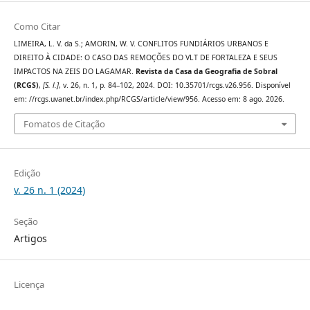
Como Citar
LIMEIRA, L. V. da S.; AMORIN, W. V. CONFLITOS FUNDIÁRIOS URBANOS E
DIREITO À CIDADE: O CASO DAS REMOÇÕES DO VLT DE FORTALEZA E SEUS
IMPACTOS NA ZEIS DO LAGAMAR.
Revista da Casa da Geografia de Sobral
(RCGS)
,
[S. l.]
, v. 26, n. 1, p. 84–102, 2024. DOI: 10.35701/rcgs.v26.956. Disponível
em: //rcgs.uvanet.br/index.php/RCGS/article/view/956. Acesso em: 8 ago. 2026.
Fomatos de Citação
Edição
v. 26 n. 1 (2024)
Seção
Artigos
Licença