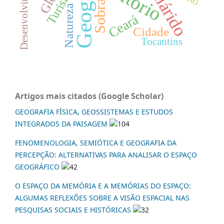
Geografia
Semiárido
Desenvolvimento
Turismo
Sobral
Natureza
Ceará
Cidade
Tocantins
Artigos mais citados (Google Scholar)
GEOGRAFIA FÍSICA, GEOSSISTEMAS E ESTUDOS
INTEGRADOS DA PAISAGEM
104
FENOMENOLOGIA, SEMIÓTICA E GEOGRAFIA DA
PERCEPÇÃO: ALTERNATIVAS PARA ANALISAR O ESPAÇO
GEOGRÁFICO
42
O ESPAÇO DA MEMÓRIA E A MEMÓRIAS DO ESPAÇO:
ALGUMAS REFLEXÕES SOBRE A VISÃO ESPACIAL NAS
PESQUISAS SOCIAIS E HISTÓRICAS
32