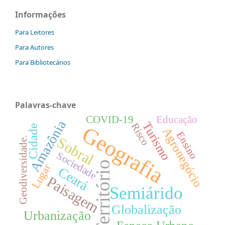
Informações
Para Leitores
Para Autores
Para Bibliotecários
Palavras-chave
COVID-19
Educação
Amazônia
Turismo
Risco
Geografia
Cidade
Agronegócio
Ensino
Sobral
Geodiversidade.
Sociedade
Território
Lugar
Ceará
Paisagem
Semiárido
Globalização
Urbanização