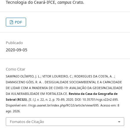
Tecnologia do Ceará-IFCE,
campus
Crato.
PDF
Publicado
2020-09-05
Como Citar
SAMPAIO OLÍMPIO, J. L.; VITOR LOUREIRO, C.; RODRIGUES DA COSTA, A. .;
DAMASCENO GÓIS, R. A. . DESIGUALDADE SOCIOAMBIENTAL E A CAPACIDADE
DE LIDAR COM A PANDEMIA DE COVID-19: AVALIAÇÃO DA GEOESPACIALIDADE
DA VULNERABILIDADE EM FORTALEZA-CE.
Revista da Casa da Geografia de
Sobral (RCGS)
,
[S. l.]
, v. 22, n. 2, p. 70–89, 2020. DOI: 10.35701/rcgs.v22n2.695.
Disponível em: //rcgs.uvanet.br/index.php/RCGS/article/view/695. Acesso em: 8
ago. 2026.
Fomatos de Citação