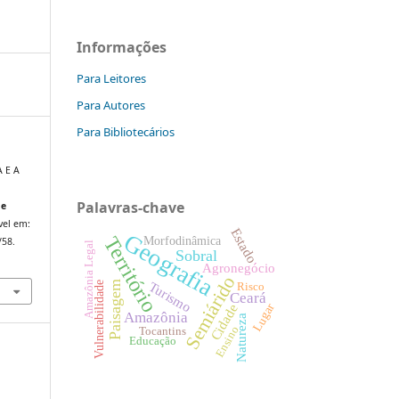
Informações
Para Leitores
Para Autores
Para Bibliotecários
 E A
Palavras-chave
de
ível em:
Estado
Geografia
Território
Morfodinâmica
/58.
Amazônia Legal
Sobral
Agronegócio
Semiárido
Paisagem
Turismo
Vulnerabilidade
Risco
Ceará
Lugar
Cidade
Amazônia
Natureza
Ensino
Tocantins
Educação