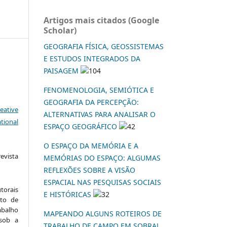
Artigos mais citados (Google
Scholar)
GEOGRAFIA FÍSICA, GEOSSISTEMAS
E ESTUDOS INTEGRADOS DA
PAISAGEM
104
FENOMENOLOGIA, SEMIÓTICA E
GEOGRAFIA DA PERCEPÇÃO:
eative
ALTERNATIVAS PARA ANALISAR O
tional
ESPAÇO GEOGRÁFICO
42
O ESPAÇO DA MEMÓRIA E A
vista
MEMÓRIAS DO ESPAÇO: ALGUMAS
:
REFLEXÕES SOBRE A VISÃO
ESPACIAL NAS PESQUISAS SOCIAIS
torais
E HISTÓRICAS
32
to de
abalho
MAPEANDO ALGUNS ROTEIROS DE
 sob a
TRABALHO DE CAMPO EM SOBRAL