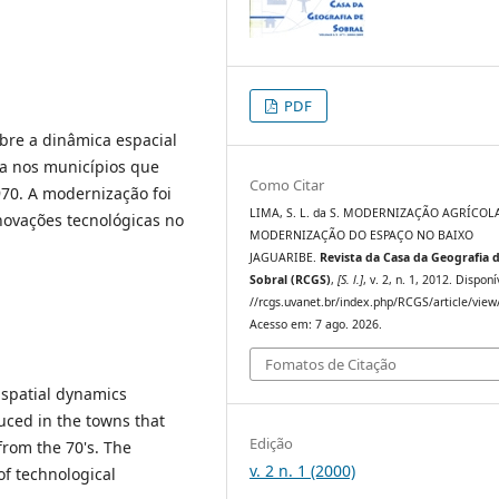
PDF
bre a dinâmica espacial
a nos municípios que
Como Citar
970. A modernização foi
LIMA, S. L. da S. MODERNIZAÇÃO AGRÍCOLA
novações tecnológicas no
MODERNIZAÇÃO DO ESPAÇO NO BAIXO
JAGUARIBE.
Revista da Casa da Geografia 
Sobral (RCGS)
,
[S. l.]
, v. 2, n. 1, 2012. Dispon
//rcgs.uvanet.br/index.php/RCGS/article/view
Acesso em: 7 ago. 2026.
Fomatos de Citação
 spatial dynamics
uced in the towns that
Edição
 from the 70's. The
v. 2 n. 1 (2000)
f technological