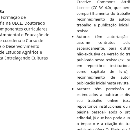
Creative Commons Attrib
License (CC-BY 4.0), que per
Ba
compartilhamento do trabal
e Formação de
reconhecimento da autor
fia na UECE. Doutorado
trabalho e publicação inicial
omponentes curriculares
revista.
 Ambiental e Educação do
Autores têm autorização
e coordena o Curso de
assumir contratos adici
e o Desenvolvimento
separadamente, para distri
 de Estudos Agrários e
não-exclusiva da versão do tr
ta Entrelaçando Culturas
publicada nesta revista (ex.: p
em repositório institucio
como capítulo de livro)
reconhecimento de auto
publicação inicial nesta revista.
Autores têm permissão 
estimulados a publicar e dist
seu trabalho online (ex
repositórios institucionais ou
página pessoal) após o pr
editorial, já que isso pode au
o impacto e a citação do tr
publicado (Veja O Efeito do 