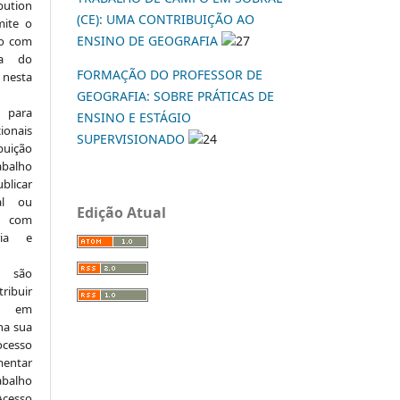
ution
(CE): UMA CONTRIBUIÇÃO AO
mite o
ENSINO DE GEOGRAFIA
27
ho com
ia do
FORMAÇÃO DO PROFESSOR DE
 nesta
GEOGRAFIA: SOBRE PRÁTICAS DE
 para
ENSINO E ESTÁGIO
onais
SUPERVISIONADO
24
buição
abalho
ublicar
nal ou
Edição Atual
, com
ria e
e são
ribuir
.: em
 na sua
ocesso
mentar
abalho
Acesso