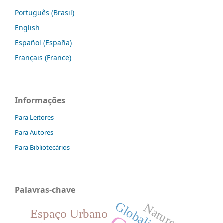
Português (Brasil)
English
Español (España)
Français (France)
Informações
Para Leitores
Para Autores
Para Bibliotecários
Palavras-chave
Globalização
Natureza
Espaço Urbano