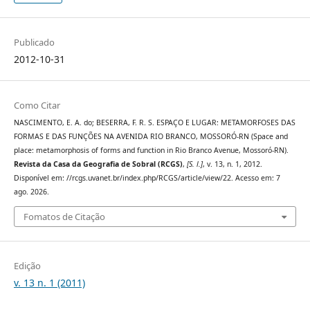
Publicado
2012-10-31
Como Citar
NASCIMENTO, E. A. do; BESERRA, F. R. S. ESPAÇO E LUGAR: METAMORFOSES DAS
FORMAS E DAS FUNÇÕES NA AVENIDA RIO BRANCO, MOSSORÓ-RN (Space and
place: metamorphosis of forms and function in Rio Branco Avenue, Mossoró-RN).
Revista da Casa da Geografia de Sobral (RCGS)
,
[S. l.]
, v. 13, n. 1, 2012.
Disponível em: //rcgs.uvanet.br/index.php/RCGS/article/view/22. Acesso em: 7
ago. 2026.
Fomatos de Citação
Edição
v. 13 n. 1 (2011)