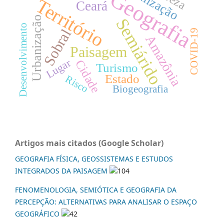
Geografia
Território
Ceará
Urbanização
Semiárido
Desenvolvimento
Sobral
COVID-19
Amazônia
Paisagem
Lugar
Cidade
Turismo
Estado
Risco
Biogeografia
Artigos mais citados (Google Scholar)
GEOGRAFIA FÍSICA, GEOSSISTEMAS E ESTUDOS
INTEGRADOS DA PAISAGEM
104
FENOMENOLOGIA, SEMIÓTICA E GEOGRAFIA DA
PERCEPÇÃO: ALTERNATIVAS PARA ANALISAR O ESPAÇO
GEOGRÁFICO
42