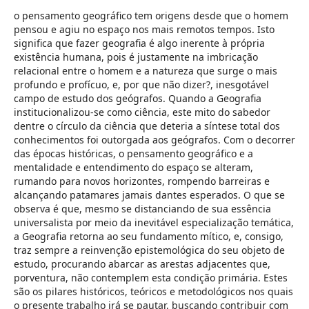
o pensamento geográfico tem origens desde que o homem
pensou e agiu no espaço nos mais remotos tempos. Isto
significa que fazer geografia é algo inerente à própria
existência humana, pois é justamente na imbricação
relacional entre o homem e a natureza que surge o mais
profundo e profícuo, e, por que não dizer?, inesgotável
campo de estudo dos geógrafos. Quando a Geografia
institucionalizou-se como ciência, este mito do sabedor
dentre o círculo da ciência que deteria a síntese total dos
conhecimentos foi outorgada aos geógrafos. Com o decorrer
das épocas históricas, o pensamento geográfico e a
mentalidade e entendimento do espaço se alteram,
rumando para novos horizontes, rompendo barreiras e
alcançando patamares jamais dantes esperados. O que se
observa é que, mesmo se distanciando de sua essência
universalista por meio da inevitável especialização temática,
a Geografia retorna ao seu fundamento mítico, e, consigo,
traz sempre a reinvenção epistemológica do seu objeto de
estudo, procurando abarcar as arestas adjacentes que,
porventura, não contemplem esta condição primária. Estes
são os pilares históricos, teóricos e metodológicos nos quais
o presente trabalho irá se pautar, buscando contribuir com