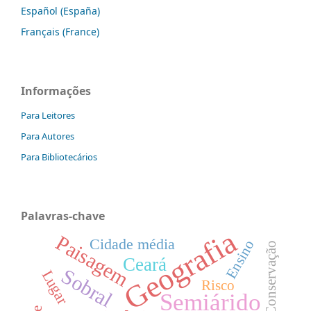
Español (España)
Français (France)
Informações
Para Leitores
Para Autores
Para Bibliotecários
Palavras-chave
Geografia
Paisagem
Cidade média
Ensino
Conservação
Ceará
Sobral
Lugar
Risco
Semiárido