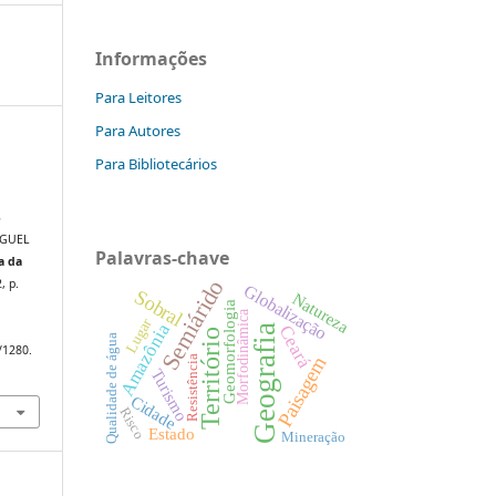
Informações
Para Leitores
Para Autores
Para Bibliotecários
S
IGUEL
Palavras-chave
a da
Semiárido
2, p.
Globalização
Sobral
Natureza
Geomorfologia
Morfodinâmica
Lugar
Amazônia
Geografia
Ceará
Território
Qualidade de água
/1280.
Resistência
Paisagem
Turismo
Cidade
Risco
Estado
Mineração