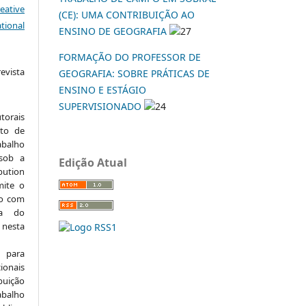
eative
(CE): UMA CONTRIBUIÇÃO AO
tional
ENSINO DE GEOGRAFIA
27
FORMAÇÃO DO PROFESSOR DE
vista
GEOGRAFIA: SOBRE PRÁTICAS DE
:
ENSINO E ESTÁGIO
SUPERVISIONADO
24
torais
to de
abalho
 sob a
Edição Atual
ution
mite o
ho com
ia do
 nesta
 para
onais
buição
abalho