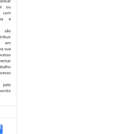
ublicar
nal ou
, com
ria e
e são
ribuir
.: em
 na sua
ocesso
mentar
abalho
Acesso
 pelo
scrito