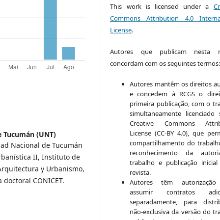
This work is licensed under a
Cr
Commons Attribution 4.0 Interna
License
.
Autores que publicam nesta re
concordam com os seguintes termos
Autores mantêm os direitos au
e concedem à RCGS o direi
primeira publicação, com o tr
simultaneamente licenciado
Creative Commons Attrib
License (CC-BY 4.0), que per
de Tucumán (UNT)
compartilhamento do trabal
idad Nacional de Tucumán
reconhecimento da autor
anística II, Instituto de
trabalho e publicação inicial
Arquitectura y Urbanismo,
revista.
ia doctoral CONICET.
Autores têm autorização
assumir contratos adici
separadamente, para distri
não-exclusiva da versão do tr