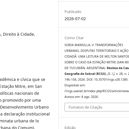
Publicado
2026-07-02
, Direito à Cidade,
Como Citar
SORIA MANSILLA, V. TRANSFORMAÇÕES
URBANAS, DISPUTAS TERRITORIAIS E AÇÃO
CIDADÃ: UMA LEITURA DE MILTON SANTO
SOBRE O CASO DA ESTAÇÃO MITRE (SAN M
DE TUCUMÁN, ARGENTINA).
Revista da Cas
Geografia de Sobral (RCGS)
,
[S. l.]
, v. 28, n. 
cadêmica e cívica que se
146–156, 2026. DOI: 10.35701/rcgs.v28.1280.
Disponível em:
 Estação Mitre, em San
//rcgs.uvanet.br/index.php/RCGS/article/view
líticas nacionais de
Acesso em: 8 ago. 2026.
lho promovido por uma
e Desenvolvimento Urbano
Fomatos de Citação
 declaração institucional
aminata urbana de lo
Edição
Urbana do Comum),