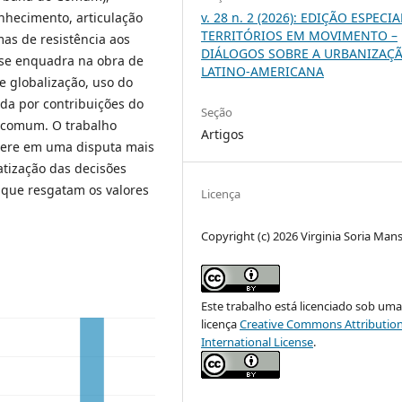
v. 28 n. 2 (2026): EDIÇÃO ESPECIA
nhecimento, articulação
TERRITÓRIOS EM MOVIMENTO –
mas de resistência aos
DIÁLOGOS SOBRE A URBANIZAÇ
 se enquadra na obra de
LATINO-AMERICANA
e globalização, uso do
da por contribuições do
Seção
m comum. O trabalho
Artigos
sere em uma disputa mais
atização das decisões
s que resgatam os valores
Licença
Copyright (c) 2026 Virginia Soria Mansi
Este trabalho está licenciado sob um
licença
Creative Commons Attribution
International License
.