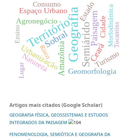
Estado
Consumo
Morfodinâmica
Espaço Urbano
Geografia
Paisagem
Território
Cidade
Agronegócio
Semiárido
Tocantins
Ensino
Sobral
Amazônia
Ceará
Urbanização
Risco
Turismo
Natureza
Lugar
Geomorfologia
Artigos mais citados (Google Scholar)
GEOGRAFIA FÍSICA, GEOSSISTEMAS E ESTUDOS
INTEGRADOS DA PAISAGEM
104
FENOMENOLOGIA, SEMIÓTICA E GEOGRAFIA DA