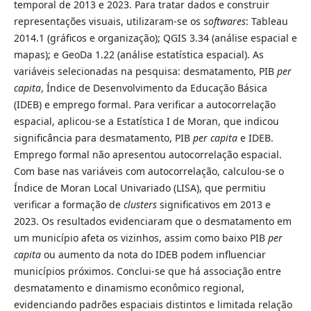
temporal de 2013 e 2023. Para tratar dados e construir
representações visuais, utilizaram-se os s
oftwares
: Tableau
2014.1 (gráficos e organização); QGIS 3.34 (análise espacial e
mapas); e GeoDa 1.22 (análise estatística espacial). As
variáveis selecionadas na pesquisa: desmatamento, PIB
per
capita
, Índice de Desenvolvimento da Educação Básica
(IDEB) e emprego formal. Para verificar a autocorrelação
espacial, aplicou-se a Estatística I de Moran, que indicou
significância para desmatamento, PIB
per capita
e IDEB.
Emprego formal não apresentou autocorrelação espacial.
Com base nas variáveis com autocorrelação, calculou-se o
Índice de Moran Local Univariado (LISA), que permitiu
verificar a formação de
clusters
significativos em 2013 e
2023. Os resultados evidenciaram que o desmatamento em
um município afeta os vizinhos, assim como baixo PIB
per
capita
ou aumento da nota do IDEB podem influenciar
municípios próximos. Conclui-se que há associação entre
desmatamento e dinamismo econômico regional,
evidenciando padrões espaciais distintos e limitada relação