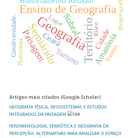
Sensoriamento Remoto
Biogeografia
Ensino de Geografia
Sobral
Geografia
Lugar
Geodiversidade.
Território
Semiárido
Risco
Cidade
Paisagem
Ceará
Amazônia
Natureza
Ensino
Turismo
Artigos mais citados (Google Scholar)
GEOGRAFIA FÍSICA, GEOSSISTEMAS E ESTUDOS
INTEGRADOS DA PAISAGEM
104
FENOMENOLOGIA, SEMIÓTICA E GEOGRAFIA DA
PERCEPÇÃO: ALTERNATIVAS PARA ANALISAR O ESPAÇO