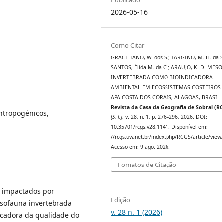
2026-05-16
Como Citar
GRACILIANO, W. dos S.; TARGINO, M. H. da S
SANTOS, Élida M. da C.; ARAUJO, K. D. ME
INVERTEBRADA COMO BIOINDICADORA
AMBIENTAL EM ECOSSISTEMAS COSTEIROS
APA COSTA DOS CORAIS, ALAGOAS, BRASIL.
Revista da Casa da Geografia de Sobral (R
ntropogênicos,
[S. l.]
, v. 28, n. 1, p. 276–296, 2026. DOI:
10.35701/rcgs.v28.1141. Disponível em:
//rcgs.uvanet.br/index.php/RCGS/article/view
Acesso em: 9 ago. 2026.
Fomatos de Citação
o impactados por
Edição
esofauna invertebrada
v. 28 n. 1 (2026)
cadora da qualidade do