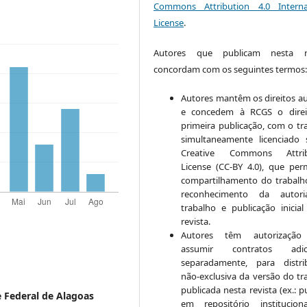
Commons Attribution 4.0 Interna
License
.
Autores que publicam nesta re
concordam com os seguintes termos
Autores mantêm os direitos au
e concedem à RCGS o direi
primeira publicação, com o tr
simultaneamente licenciado
Creative Commons Attrib
License (CC-BY 4.0), que per
compartilhamento do trabal
reconhecimento da autor
trabalho e publicação inicial
revista.
Autores têm autorização
assumir contratos adici
separadamente, para distri
não-exclusiva da versão do tr
publicada nesta revista (ex.: p
 Federal de Alagoas
em repositório institucio