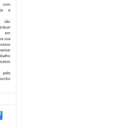
, com
ria e
e são
ribuir
.: em
 na sua
ocesso
mentar
abalho
Acesso
 pelo
scrito