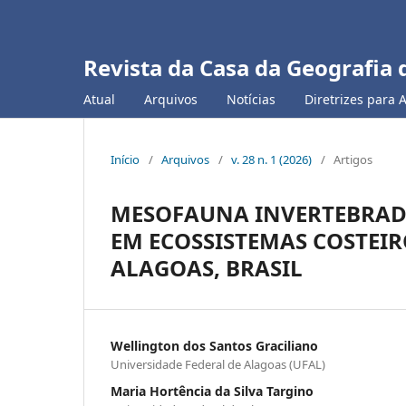
Revista da Casa da Geografia 
Atual
Arquivos
Notícias
Diretrizes para 
Início
/
Arquivos
/
v. 28 n. 1 (2026)
/
Artigos
MESOFAUNA INVERTEBRAD
EM ECOSSISTEMAS COSTEIR
ALAGOAS, BRASIL
Wellington dos Santos Graciliano
Universidade Federal de Alagoas (UFAL)
Maria Hortência da Silva Targino