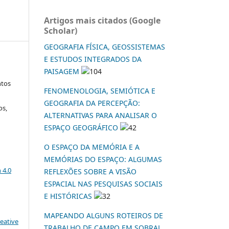
Artigos mais citados (Google
Scholar)
GEOGRAFIA FÍSICA, GEOSSISTEMAS
E ESTUDOS INTEGRADOS DA
PAISAGEM
104
ntos
FENOMENOLOGIA, SEMIÓTICA E
GEOGRAFIA DA PERCEPÇÃO:
os,
ALTERNATIVAS PARA ANALISAR O
ESPAÇO GEOGRÁFICO
42
O ESPAÇO DA MEMÓRIA E A
MEMÓRIAS DO ESPAÇO: ALGUMAS
a
 4.0
REFLEXÕES SOBRE A VISÃO
ESPACIAL NAS PESQUISAS SOCIAIS
E HISTÓRICAS
32
MAPEANDO ALGUNS ROTEIROS DE
eative
TRABALHO DE CAMPO EM SOBRAL