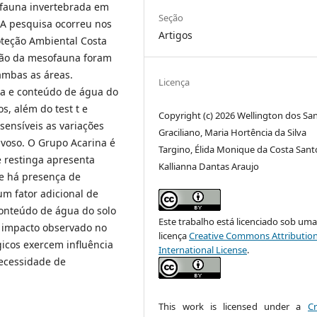
ofauna invertebrada em
Seção
 A pesquisa ocorreu nos
Artigos
teção Ambiental Costa
ação da mesofauna foram
ambas as áreas.
Licença
ra e conteúdo de água do
, além do test t e
Copyright (c) 2026 Wellington dos Sa
ensíveis as variações
Graciliano, Maria Hortência da Silva
voso. O Grupo Acarina é
Targino, Élida Monique da Costa Sant
 restinga apresenta
Kallianna Dantas Araujo
e há presença de
um fator adicional de
conteúdo de água do solo
Este trabalho está licenciado sob um
 impacto observado no
licença
Creative Commons Attribution
gicos exercem influência
International License
.
ecessidade de
This work is licensed under a
Cr