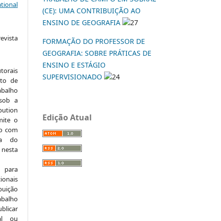
tional
(CE): UMA CONTRIBUIÇÃO AO
ENSINO DE GEOGRAFIA
27
vista
FORMAÇÃO DO PROFESSOR DE
:
GEOGRAFIA: SOBRE PRÁTICAS DE
ENSINO E ESTÁGIO
torais
SUPERVISIONADO
24
to de
abalho
 sob a
ution
Edição Atual
mite o
ho com
ia do
 nesta
 para
onais
buição
abalho
ublicar
nal ou