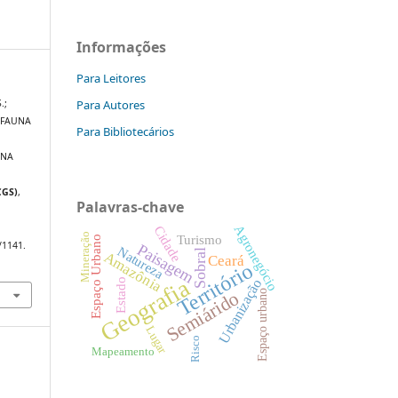
Informações
Para Leitores
Para Autores
.;
SOFAUNA
Para Bibliotecários
 NA
CGS)
,
Palavras-chave
Agronegócio
Cidade
Mineração
Turismo
Espaço Urbano
/1141.
Paisagem
Natureza
Sobral
Amazônia
Ceará
Território
Geografia
Estado
Urbanização
Semiárido
Espaço urbano
Lugar
Risco
Mapeamento