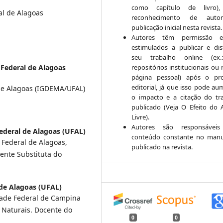
como capítulo de livro)
al de Alagoas
reconhecimento de auto
publicação inicial nesta revista.
Autores têm permissão 
estimulados a publicar e dist
seu trabalho online (ex
repositórios institucionais ou
 Federal de Alagoas
página pessoal) após o pr
editorial, já que isso pode au
de Alagoas (IGDEMA/UFAL)
o impacto e a citação do tr
publicado (Veja O Efeito do 
Livre).
Autores são responsáveis
ederal de Alagoas (UFAL)
conteúdo constante no manu
 Federal de Alagoas,
publicado na revista.
cente Substituta do
 de Alagoas (UFAL)
dade Federal de Campina
 Naturais. Docente do
0
0