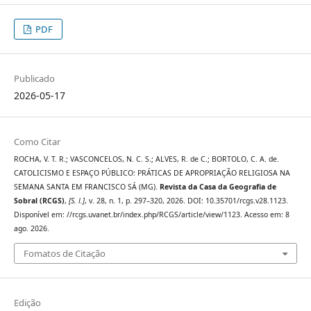
PDF
Publicado
2026-05-17
Como Citar
ROCHA, V. T. R.; VASCONCELOS, N. C. S.; ALVES, R. de C.; BORTOLO, C. A. de.
CATOLICISMO E ESPAÇO PÚBLICO: PRÁTICAS DE APROPRIAÇÃO RELIGIOSA NA
SEMANA SANTA EM FRANCISCO SÁ (MG).
Revista da Casa da Geografia de
Sobral (RCGS)
,
[S. l.]
, v. 28, n. 1, p. 297–320, 2026. DOI: 10.35701/rcgs.v28.1123.
Disponível em: //rcgs.uvanet.br/index.php/RCGS/article/view/1123. Acesso em: 8
ago. 2026.
Fomatos de Citação
Edição