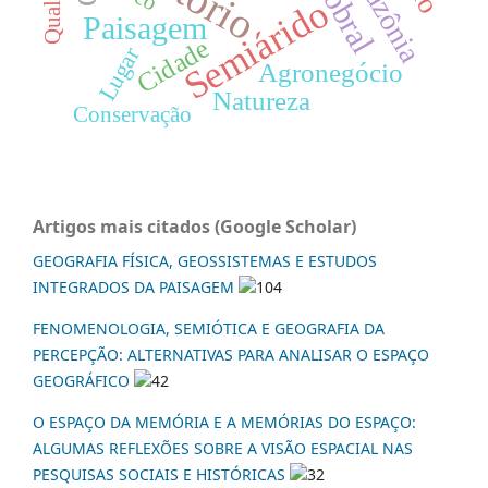
Amazônia
Sobral
Semiárido
Paisagem
Cidade
Lugar
Agronegócio
Natureza
Conservação
Artigos mais citados (Google Scholar)
GEOGRAFIA FÍSICA, GEOSSISTEMAS E ESTUDOS
INTEGRADOS DA PAISAGEM
104
FENOMENOLOGIA, SEMIÓTICA E GEOGRAFIA DA
PERCEPÇÃO: ALTERNATIVAS PARA ANALISAR O ESPAÇO
GEOGRÁFICO
42
O ESPAÇO DA MEMÓRIA E A MEMÓRIAS DO ESPAÇO:
ALGUMAS REFLEXÕES SOBRE A VISÃO ESPACIAL NAS
PESQUISAS SOCIAIS E HISTÓRICAS
32