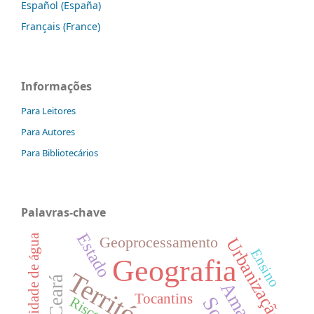
Español (España)
Français (France)
Informações
Para Leitores
Para Autores
Para Bibliotecários
Palavras-chave
Estado
Qualidade de água
Geoprocessamento
Urbanização
Ensino
Geografia
Território
Ceará
Tocantins
Risco