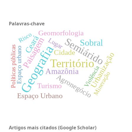
Palavras-chave
Geomorfologia
Risco
Ceará
Paisagem
Semiárido
Lugar
Sobral
Geografia
Políticas públicas
Espaço urbano
Cidade
Urbanização
Território
Violência
Amazônia
Mineração
Agronegócio
Turismo
Espaço Urbano
Artigos mais citados (Google Scholar)