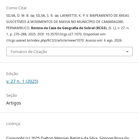
Como Citar
SILVA, D. M. B. da; SILVA, S. R. da; LAFAYETTE, K. P. V. MAPEAMENTO DE ÁREAS
SUSCETÍVEIS A MOVIMENTOS DE MASSA NO MUNICÍPIO DE CAMARAGIBE,
PERNAMBUCO.
Revista da Casa da Geografia de Sobral (RCGS)
,
[S. l.]
, v. 27, n.
1, p. 270–288, 2025. DOI: 10.35701/rcgs.v27.1070. Disponível em:
//rcgs.uvanet.br/index.php/RCGS/article/view/1070. Acesso em: 6 ago. 2026.
Fomatos de Citação
Edição
v. 27 n. 1 (2025)
Seção
Artigos
Licença
Copyright (c) 2025 Dalton Messias Batista da Silva, Simone Rosa da