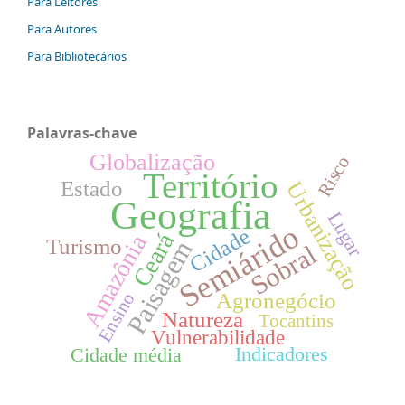
Para Leitores
Para Autores
Para Bibliotecários
Palavras-chave
Globalização
Risco
Território
Estado
Urbanização
Geografia
Lugar
Semiárido
Cidade
Ceará
Amazônia
Turismo
Paisagem
Sobral
Ensino
Agronegócio
Natureza
Tocantins
Vulnerabilidade
Indicadores
Cidade média