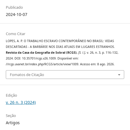
Publicado
2024-10-07
Como Citar
LOPES, A. P. O TRABALHO ESCRAVO CONTEMPORÂNEO NO BRASIL: VIDAS
DESCARTADAS - A BARBÁRIE NOS DIAS ATUAIS EM LUGARES ESTRANHOS.
Revista da Casa da Geografia de Sobral (RCGS)
,
[S. l.]
, v. 26, n. 3, p. 116–132,
2024. DOI: 10.35701/rcgs.v26.1009. Disponível em:
//rcgs.uvanet.br/index.php/RCGS/article/view/1009. Acesso em: 8 ago. 2026.
Fomatos de Citação
Edição
v. 26 n. 3 (2024)
Seção
Artigos