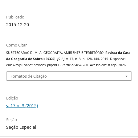
Publicado
2015-12-20
Como Citar
SUERTEGARAY, D. M. A. GEOGRAFIA, AMBIENTE E TERRITÓRIO.
Revista da Casa
da Geografia de Sobral (RCGS)
,
[S. l.]
, v. 17, n. 3, p. 128–144, 2015. Disponível
em: //rcgs.uvanet.br/index.php/RCGS/article/view/260. Acesso em: 8 ago. 2026.
Fomatos de Citação
Edição
v. 17 n. 3 (2015)
Seção
Seção Especial