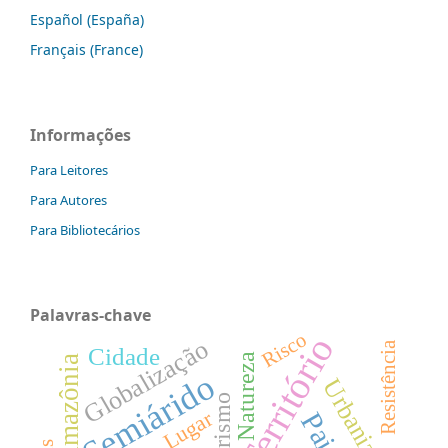
Español (España)
Français (France)
Informações
Para Leitores
Para Autores
Para Bibliotecários
Palavras-chave
Risco
Território
Globalização
Resistência
Cidade
Natureza
Amazônia
Semiárido
Urbanização
Turismo
Lugar