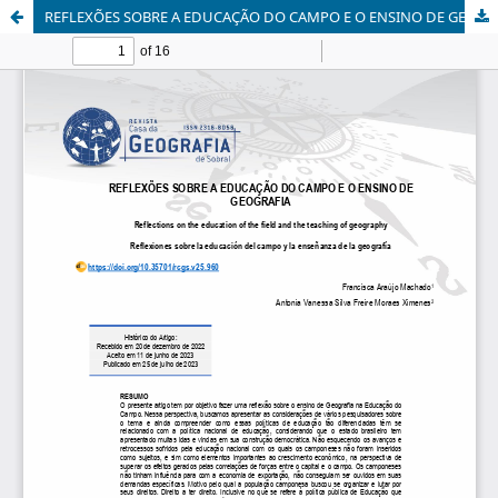
REFLEXÕES SOBRE A EDUCAÇÃO DO CAMPO E O ENSINO DE GEOGRAFIA