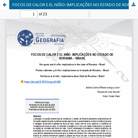
FOCOS DE CALOR E EL NIÑO: IMPLICAÇÕES NO ESTADO DE RORAIMA – BRASIL