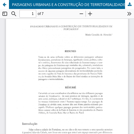
PAISAGENS URBANAS E A CONSTRUÇÃO DE TERRITORIALIDADES EM FORTALEZA