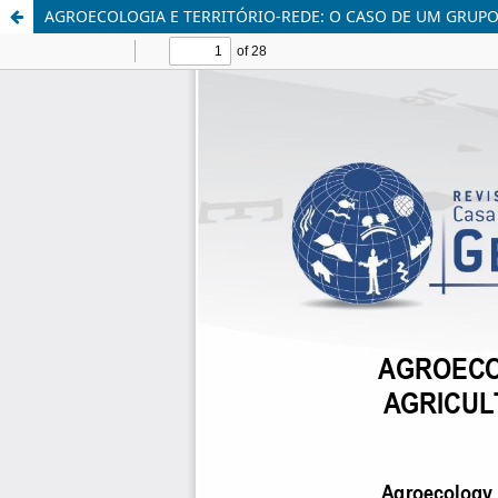
AGROECOLOGIA E TERRITÓRIO-REDE: O CASO DE UM GRUP