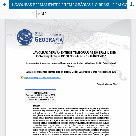
LAVOURAS PERMANENTES E TEMPORÁRIAS NO BRASIL E EM GOIÁS: QUADROS DO CENSO AGROPECUÁRIO 2017