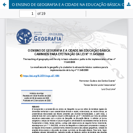
O ENSINO DE GEOGRAFIA E A CIDADE NA EDUCAÇÃO BÁSICA: CAMINHOS PARA EFETIVAÇÃO DA LEI N° 11.645/2008