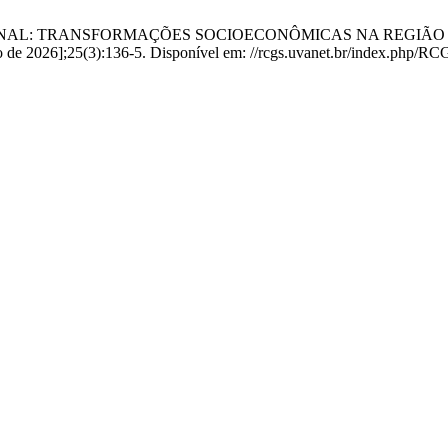
EGIONAL: TRANSFORMAÇÕES SOCIOECONÔMICAS NA REGIÃO 
to de 2026];25(3):136-5. Disponível em: //rcgs.uvanet.br/index.php/RC