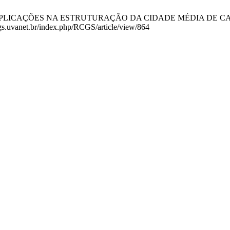
MPLICAÇÕES NA ESTRUTURAÇÃO DA CIDADE MÉDIA DE CASTANHAL-
cgs.uvanet.br/index.php/RCGS/article/view/864