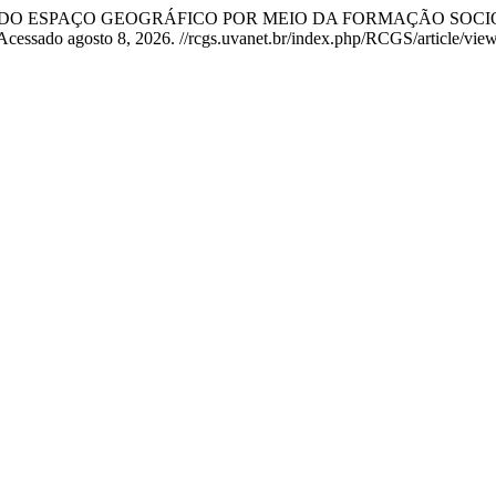
 LEITURA DO ESPAÇO GEOGRÁFICO POR MEIO DA FORMAÇÃO S
Acessado agosto 8, 2026. //rcgs.uvanet.br/index.php/RCGS/article/vie