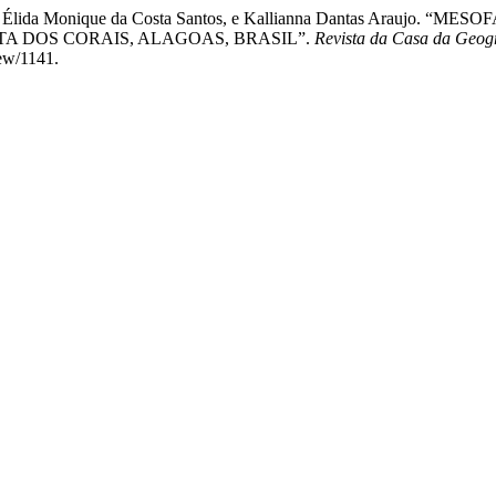
 Targino, Élida Monique da Costa Santos, e Kallianna Dantas A
A DOS CORAIS, ALAGOAS, BRASIL”.
Revista da Casa da Geog
iew/1141.