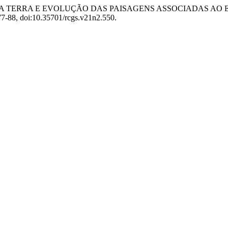
Morais. “USO DA TERRA E EVOLUÇÃO DAS PAISAGENS ASSOCIADA
277-88, doi:10.35701/rcgs.v21n2.550.