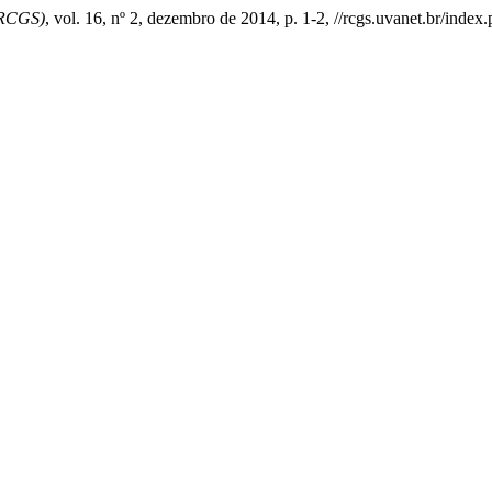
(RCGS)
, vol. 16, nº 2, dezembro de 2014, p. 1-2, //rcgs.uvanet.br/inde