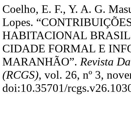
Coelho, E. F., Y. A. G. Masu
Lopes. “CONTRIBUIÇÕE
HABITACIONAL BRASIL
CIDADE FORMAL E INF
MARANHÃO”.
Revista D
(RCGS)
, vol. 26, nº 3, no
doi:10.35701/rcgs.v26.103