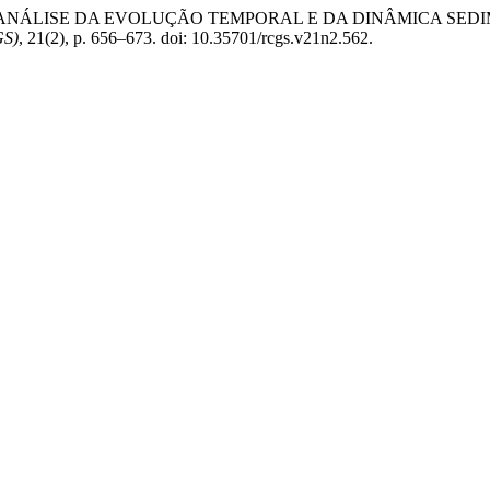
V. C. de (2019) “ANÁLISE DA EVOLUÇÃO TEMPORAL E DA DINÂM
GS)
, 21(2), p. 656–673. doi: 10.35701/rcgs.v21n2.562.