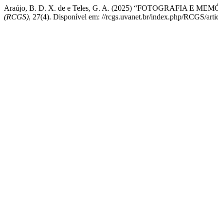
Araújo, B. D. X. de e Teles, G. A. (2025) “FOTOGRAFIA
(RCGS)
, 27(4). Disponível em: //rcgs.uvanet.br/index.php/RCGS/art