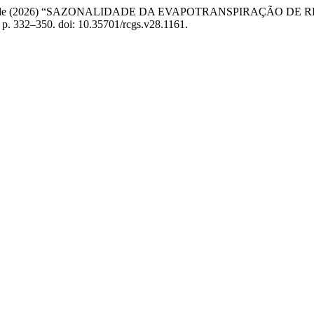
rito, J. I. B. de (2026) “SAZONALIDADE DA EVAPOTRANSPIRAÇ
, p. 332–350. doi: 10.35701/rcgs.v28.1161.