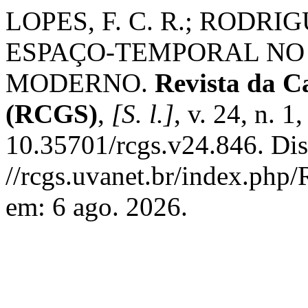
LOPES, F. C. R.; RODRI
ESPAÇO-TEMPORAL NO
MODERNO.
Revista da C
(RCGS)
,
[S. l.]
, v. 24, n. 
10.35701/rcgs.v24.846. Di
//rcgs.uvanet.br/index.php
em: 6 ago. 2026.