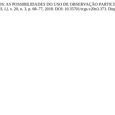
EVOTOS: AS POSSIBILIDADES DO USO DE OBSERVAÇÃO PAR
[S. l.]
, v. 20, n. 3, p. 68–77, 2018. DOI: 10.35701/rcgs.v20n3.373. Dis