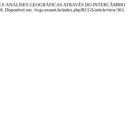
GENS E ANÁLISES GEOGRÁFICAS ATRAVÉS DO INTERCÂMBIO
018. Disponível em: //rcgs.uvanet.br/index.php/RCGS/article/view/363.