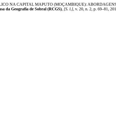
RTE PÚBLICO NA CAPITAL MAPUTO (MOÇAMBIQUE): ABORDA
asa da Geografia de Sobral (RCGS)
,
[S. l.]
, v. 20, n. 2, p. 69–81, 2